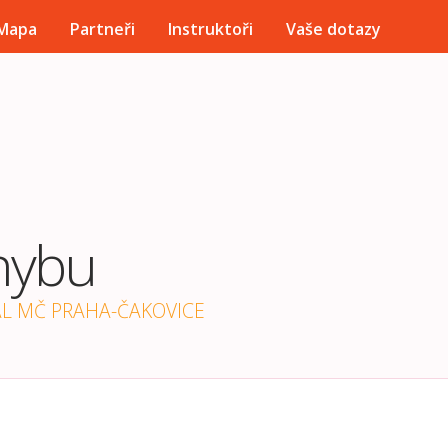
Přejít k hlavnímu obsahu
Mapa
Partneři
Instruktoři
Vaše dotazy
hybu
ÁL MČ PRAHA-ČAKOVICE