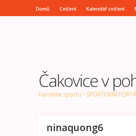
HLAVNÍ MENU
Domů
Cvičení
Kalendář cvičení
Čakovice v po
Fandíme sportu • SPORTOVNÍ PORT
ninaquong6