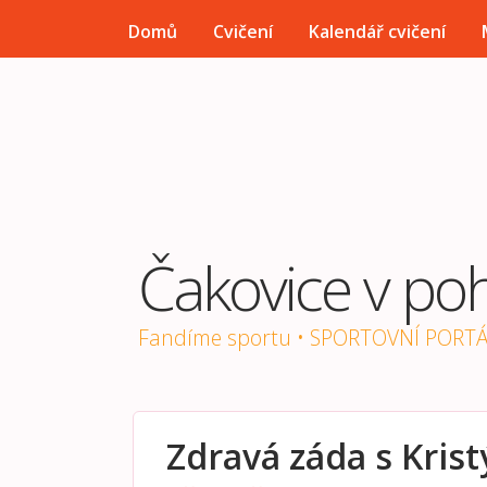
HLAVNÍ MENU
Domů
Cvičení
Kalendář cvičení
Čakovice v po
Fandíme sportu • SPORTOVNÍ PORT
Zdravá záda s Kri