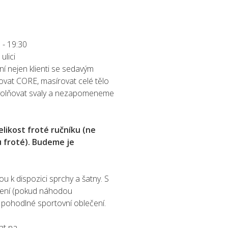
0
-
19:30
ulici
í nejen klienti se sedavým
vat CORE, masírovat celé tělo
volňovat svaly a nezapomeneme
elikost froté ručníku (ne
u froté). Budeme je
ou k dispozici sprchy a šatny. S
čení (pokud náhodou
a pohodlné sportovní oblečení.
at na