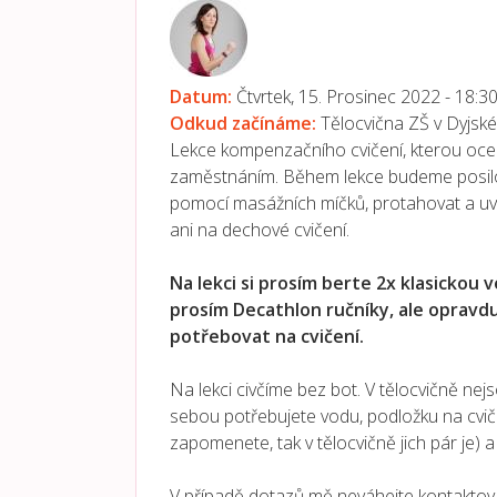
Datum:
Čtvrtek, 15. Prosinec 2022 -
18:3
Odkud začínáme:
Tělocvična ZŠ v Dyjské 
Lekce kompenzačního cvičení, kterou ocen
zaměstnáním. Během lekce budeme posilo
pomocí masážních míčků, protahovat a u
ani na dechové cvičení.
Na lekci si prosím berte 2x klasickou v
prosím Decathlon ručníky, ale opravd
potřebovat na cvičení.
Na lekci civčíme bez bot. V tělocvičně nejs
sebou potřebujete vodu, podložku na cvi
zapomenete, tak v tělocvičně jich pár je) 
V případě dotazů mě neváhejte kontaktov