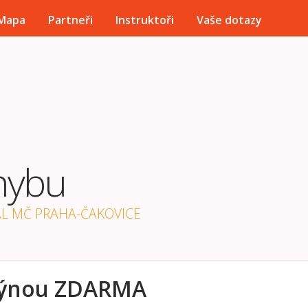
Přejít k hlavnímu obsahu
Mapa
Partneři
Instruktoři
Vaše dotazy
hybu
ÁL MČ PRAHA-ČAKOVICE
stýnou ZDARMA