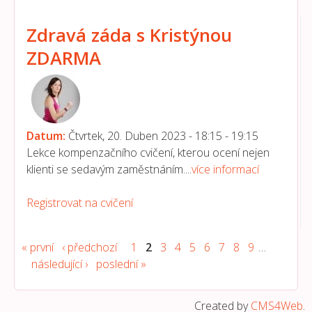
Zdravá záda s Kristýnou
ZDARMA
Datum:
Čtvrtek, 20. Duben 2023 -
18:15
-
19:15
Lekce kompenzačního cvičení, kterou ocení nejen
klienti se sedavým zaměstnáním....
více informací
Registrovat na cvičení
Stránky
« první
‹ předchozí
1
2
3
4
5
6
7
8
9
…
následující ›
poslední »
Created by
CMS4Web
.