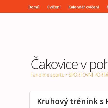
HLAVNÍ MENU
Domů
Cvičení
Kalendář cvičení
Čakovice v po
Fandíme sportu • SPORTOVNÍ PORT
Kruhový trénink s