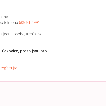
at na
o telefonu
605 512 991
.
ani jedna osoba, trénink se
 Čakovice, proto jsou pro
registrujte
.