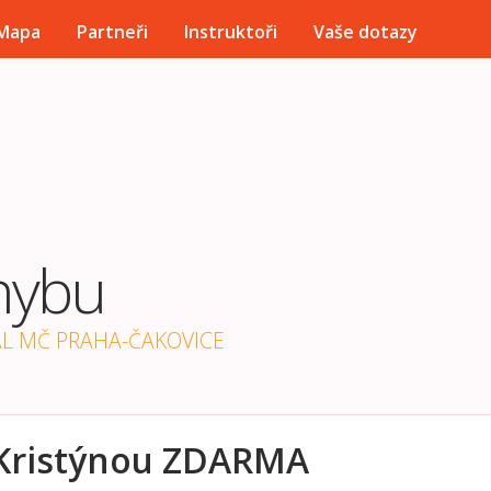
Přejít k hlavnímu obsahu
Mapa
Partneři
Instruktoři
Vaše dotazy
hybu
ÁL MČ PRAHA-ČAKOVICE
 Kristýnou ZDARMA