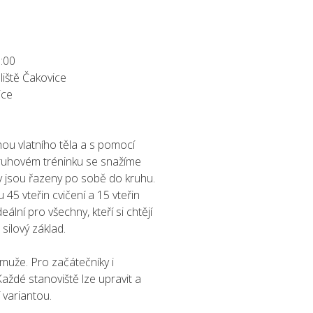
:00
liště Čakovice
ice
áhou vlatního těla a s pomocí
kruhovém tréninku se snažíme
viky jsou řazeny po sobě do kruhu.
u 45 vteřin cvičení a 15 vteřin
ální pro všechny, kteří si chtějí
 silový základ.
 muže. Pro začátečníky i
Každé stanoviště lze upravit a
 variantou.