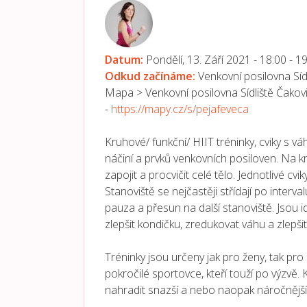
Datum:
Pondělí, 13. Září 2021 -
18:00
-
19
Odkud začínáme:
Venkovní posilovna Síd
Mapa > Venkovní posilovna Sídliště Čakov
-
https://mapy.cz/s/pejafeveca
Kruhové/ funkční/ HIIT tréninky, cviky s v
náčiní a prvků venkovních posiloven. Na 
zapojit a procvičit celé tělo. Jednotlivé c
Stanoviště se nejčastěji střídají po interval
pauza a přesun na další stanoviště. Jsou ide
zlepšit kondičku, zredukovat váhu a zlepšit
Tréninky jsou určeny jak pro ženy, tak pro
pokročilé sportovce, kteří touží po výzvě. 
nahradit snazší a nebo naopak náročnější