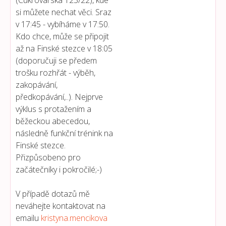
(Cukrovarská 123/22), kde
si můžete nechat věci. Sraz
v 17:45 - vybíháme v 17:50.
Kdo chce, může se připojit
až na Finské stezce v 18:05
(doporučuji se předem
trošku rozhřát - výběh,
zakopávání,
předkopávání,..). Nejprve
výklus s protažením a
běžeckou abecedou,
následně funkční trénink na
Finské stezce.
Přizpůsobeno pro
začátečníky i pokročilé;-)
V případě dotazů mě
neváhejte kontaktovat na
emailu
kristyna.mencikova